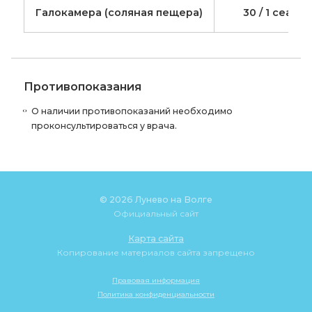
Галокамера (соляная пещера)
30 / 1 сеанс
Противопоказания
О наличии противопоказаний необходимо
проконсультироваться у врача.
© 2026 Лунево на Волге
Официальный сайт
Карта сайта
Копирование материалов сайта запрещено
Правовая информация
Политика конфиденциальности