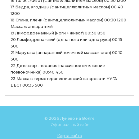
16 Талия, живот (с антицеллюлитным маслом) 00:30 1200
17 Бедра, ягодицы (с антицеллюлитным маслом) 00:40
1200
18 Спина, плечи (с антицеллюлитным маслом) 00:30 1200
Массаж аппаратный
19 Лимфодренажный (ноги + живот) 00:30 850
20 Лимфодренажный (одна нога или одна рука) 00:15
300
21 Марутака (аппаратный точечный массаж стоп) 00:10
300
22 Детензор - терапия (пассивное вытяжение
позвоночника) 00:40 450
23 Массаж термотерапевтический на кровати НУГА
БЕСТ 00:35 500
© 2026 Лунево на Волге
Официальный сайт
Карта сайта