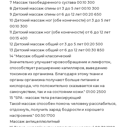
7 Массаж тазобедренного сустава 00:10 300
8 Детский массаж спины от 3 до 5 лет 00:10 300
9 Детский массаж спины от 6 до 12 лет 00:20 650
10 Детский массаж ног (обе конечности) от 3 до 5 лет
00:10 300
11 Детский массаж ног (обе конечности) от 6 до 12 лет
00:15 400
12 Детский массаж общий от 3 до 5 лет 00:20 500
13 Детский массаж общий от 6 до 12 лет 00:30 850
14 "Массаж общий классический
Значительно улучшает кровообращение и лимфоток,
способствует расширению капилляров, выведению
токсинов из организма. Благодаря этому ткани и
органы организма получают больше питания и
кислорода, что положительно сказывается как на
самочувствии, так и на состоянии кожи." 01:00 2500
15 "SPA - массаж тела релаксирующий
Такой массаж способен помочь человеку расслабиться,
отдохнуть, получить заряд бодрости и хорошего
настроения." 00:50 1700
Массаж антицеллюлитный